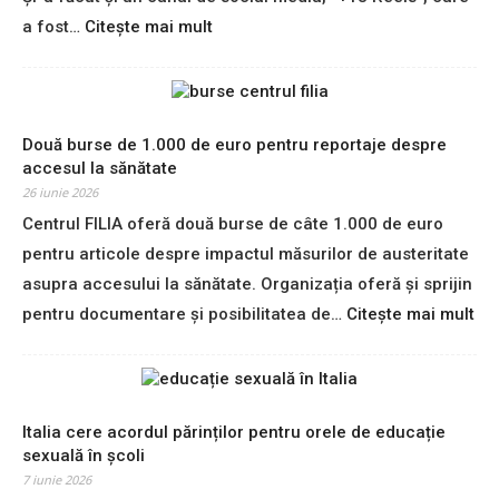
Sing up for our newsletter
:
a fost…
Citește mai mult
to stay in the loop.
U
n
b
SUBSCRIBE
ă
r
Două burse de 1.000 de euro pentru reportaje despre
b
accesul la sănătate
a
26 iunie 2026
t
Centrul FILIA oferă două burse de câte 1.000 de euro
f
pentru articole despre impactul măsurilor de austeritate
i
l
asupra accesului la sănătate. Organizația oferă și sprijin
m
:
pentru documentare și posibilitatea de…
Citește mai mult
e
D
a
o
z
u
ă
ă
m
b
Italia cere acordul părinților pentru orele de educație
i
u
sexuală în școli
n
r
7 iunie 2026
o