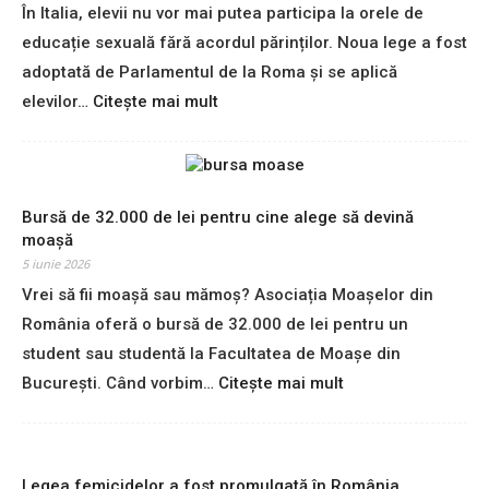
s
În Italia, elevii nu vor mai putea participa la orele de
r
e
e
educație sexuală fără acordul părinților. Noua lege a fost
d
p
e
adoptată de Parlamentul de la Roma și se aplică
e
1
:
elevilor…
Citește mai mult
a
.
I
s
0
t
c
0
a
u
0
l
n
d
i
Bursă de 32.000 de lei pentru cine alege să devină
s
e
a
moașă
,
e
c
5 iunie 2026
f
u
e
o
Vrei să fii moașă sau mămoș? Asociația Moașelor din
r
r
l
o
România oferă o bursă de 32.000 de lei pentru un
e
o
p
a
student sau studentă la Facultatea de Moașe din
s
e
c
:
București. Când vorbim…
Citește mai mult
i
n
o
B
n
t
r
u
d
r
d
r
o
u
u
s
c
r
Legea femicidelor a fost promulgată în România