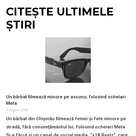
CITEȘTE ULTIMELE
ȘTIRI
Un bărbat filmează minore pe ascuns, folosind ochelari
Meta
5 august 2026
Don't miss
Un bărbat din Chișinău filmează femei și fete minore pe
out!
stradă, fără consimțământul lor, folosind ochelari Meta.
Și-a făcut și un canal de social media, “+18 Reels”, care