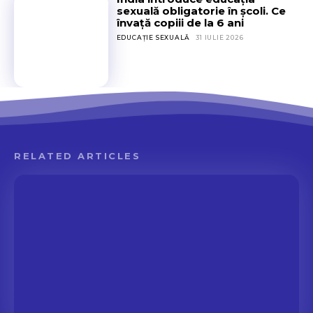
o
m
sexuală obligatorie în școli. Ce
l
învață copiii de la 6 ani
â
i
n
EDUCAȚIE SEXUALĂ
31 IULIE 2026
i
a
RELATED ARTICLES