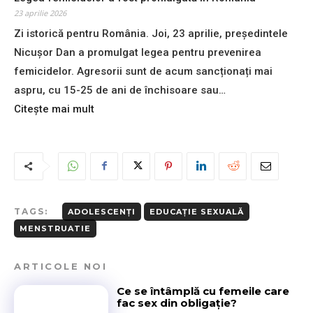
l
ă
h
e
23 aprilie 2026
p
d
e
p
ă
Zi istorică pentru România. Joi, 23 aprilie, președintele
e
l
o
r
3
a
Nicușor Dan a promulgat legea pentru prevenirea
r
i
2
r
t
femicidelor. Agresorii sunt de acum sancționați mai
n
.
i
a
ț
aspru, cu 15-25 de ani de închisoare sau…
0
M
j
i
0
:
Citește mai mult
e
e
l
0
L
t
d
o
d
e
a
e
r
e
g
s
p
l
e
p
e
e
a
r
n
i
f
e
t
p
e
TAGS:
ADOLESCENȚI
EDUCAȚIE SEXUALĂ
a
r
e
m
MENSTRUATIE
c
u
n
i
c
o
t
c
e
r
ARTICOLE NOI
r
i
s
e
u
d
u
Ce se întâmplă cu femeile care
l
c
e
fac sex din obligație?
l
e