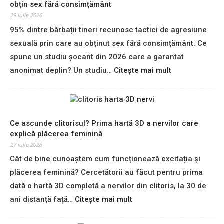
i
obțin sex fără consimțământ
ț
n
29 iulie 2026
i
t
a
95% dintre bărbații tineri recunosc tactici de agresiune
r
s
sexuală prin care au obținut sex fără consimțământ. Ce
o
e
d
spune un studiu șocant din 2026 care a garantat
x
u
:
anonimat deplin? Un studiu…
Citește mai mult
u
c
„
a
e
I
l
e
z
ă
d
o
p
u
l
Ce ascunde clitorisul? Prima hartă 3D a nervilor care
e
c
e
explică plăcerea feminină
n
a
a
t
27 iulie 2026
ț
z
r
Cât de bine cunoaștem cum funcționează excitația și
i
ă
u
a
plăcerea feminină? Cercetătorii au făcut pentru prima
,
t
s
î
dată o hartă 3D completă a nervilor din clitoris, la 30 de
i
e
m
n
:
ani distanță față…
Citește mai mult
x
b
e
C
u
a
r
e