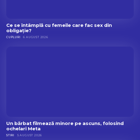
n
î
ă
n
s
Ce se întâmplă cu femeile care fac sex din
i
obligație?
g
CUPLURI
6 AUGUST 2026
u
r
a
n
ț
ă
Un bărbat filmează minore pe ascuns, folosind
ochelari Meta
STIRI
5 AUGUST 2026