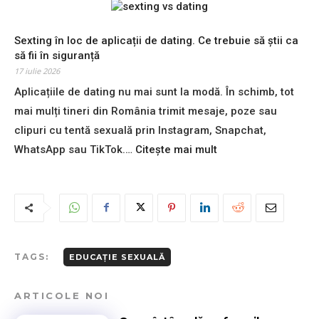
a
t
i
a
l
ă
?
s
ă
,
R
c
Sexting în loc de aplicații de dating. Ce trebuie să știi ca
o
i
a
u
să fii în siguranță
b
n
p
n
17 iulie 2026
l
t
o
d
i
Aplicațiile de dating nu mai sunt la modă. În schimb, tot
i
r
e
g
m
mai mulți tineri din România trimit mesaje, poze sau
t
c
a
i
U
l
clipuri cu tentă sexuală prin Instagram, Snapchat,
t
d
N
i
:
WhatsApp sau TikTok.…
Citește mai mult
o
e
E
t
S
r
a
S
o
e
i
z
C
r
x
e
ă
O
i
t
î
”
s
i
n
.
u
n
ș
T
l
g
c
TAGS:
EDUCAȚIE SEXUALĂ
a
?
î
o
c
P
n
l
t
r
ARTICOLE NOI
l
i
i
i
o
.
c