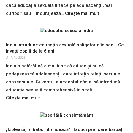
dacă educația sexuală îi face pe adolescenți „mai
:
curioși” sau îi încurajează…
Citește mai mult
C
e
f
a
c
India introduce educația sexuală obligatorie în școli. Ce
e
învață copiii de la 6 ani
,
31 iulie 2026
d
India a hotărât că e mai bine să educe și nu să
e
pedepsească adolescenții care întrețin relații sexuale
f
a
consensuale. Guvernul a acceptat oficial să introducă
p
educație sexuală comprehensivă în școli…
t
:
Citește mai mult
,
I
e
n
d
d
u
i
c
a
„Izolează, îmbată, intimidează”. Tactici prin care bărbații
a