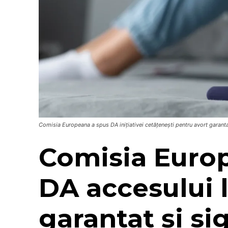
Comisia Europeana a spus DA inițiativei cetățenești pentru avort garantat
Comisia Euro
DA accesului l
garantat și si