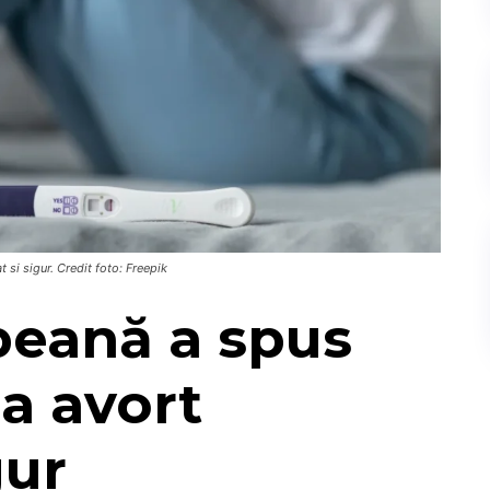
 si sigur. Credit foto: Freepik
peană a spus
a avort
gur