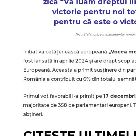
zică “Vă luam dreptul lib
victorie pentru noi t
pentru că este o vic
Nicu Ștefănuță, europarlamentar român și
Inițiativa cetățenească europeană
„Vocea mea
fost lansată în aprilie 2024 și are drept scop 
Europeană. Aceasta a primit susținere din part
România a contribuit cu 6% din totalul semnătu
Primul vot favorabil l-a primit pe
17 decembri
majoritate de 358 de parlamentari europeni. To
abțineri.
CITEȘTE ULTIMELE