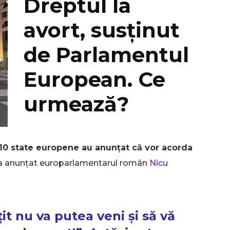
Dreptul la
avort, susținut
de Parlamentul
European. Ce
urmează?
10 state europene au anunțat că vor acorda
le, a anunțat europarlamentarul român
Nicu
Don't miss out!
it nu va putea veni și să vă
Sing up for our newsletter to stay in the loop