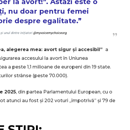
er la avort!”. Astăzi este o
oți, nu doar pentru femei
SUBSCRIB
torie despre egalitate.”
 unul dintre inițiatori
@myvoicemychoiceorg
,
, alegerea mea: avort sigur și accesibil”
a
asigurarea accesului la avort în Uniunea
ea a peste 1,1 milioane de europeni din 19 state.
rilor strânse (peste 70.000).
e 2025
, din partea Parlamentului European, cu o
t atunci au fost și 202 voturi „împotrivă” și 79 de
 ȘTIRI: