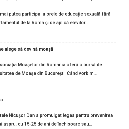
a
b
z
u
or mai putea participa la orele de educație sexuală fără
ă
r
rlamentul de la Roma și se aplică elevilor…
m
s
i
e
n
d
o
e
r
1
ine alege să devină moașă
e
.
p
0
sociația Moașelor din România oferă o bursă de
e
0
a
0
acultatea de Moașe din București. Când vorbim…
s
d
c
e
u
e
n
u
ia
s
r
,
o
f
p
intele Nicușor Dan a promulgat legea pentru prevenirea
o
e
ai aspru, cu 15-25 de ani de închisoare sau…
l
n