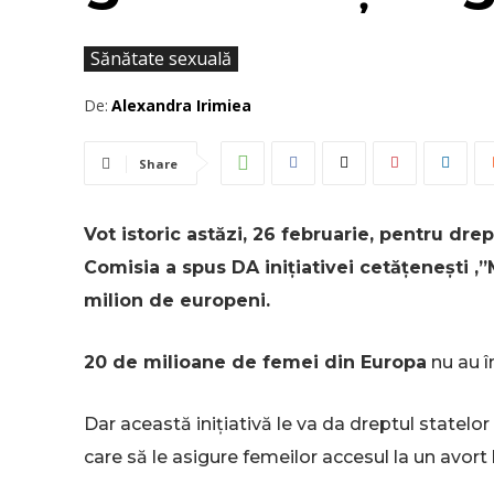
Sănătate sexuală
De:
Alexandra Irimiea
Share
Vot istoric astăzi, 26 februarie, pentru drep
Comisia a spus DA inițiativei cetățenești ,
milion de europeni.
20 de milioane de femei din Europa
nu au î
Dar această inițiativă le va da dreptul state
care să le asigure femeilor accesul la un avort l