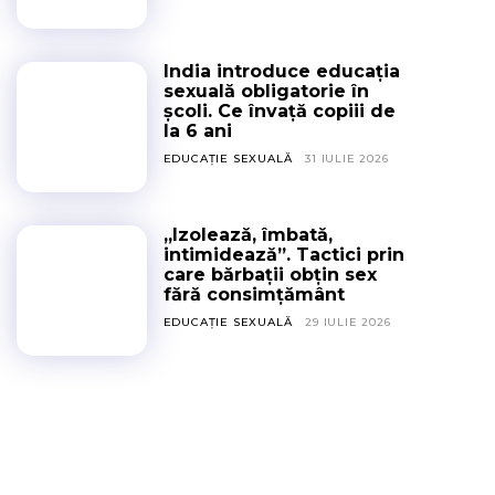
India introduce educația
sexuală obligatorie în
școli. Ce învață copiii de
la 6 ani
EDUCAȚIE SEXUALĂ
31 IULIE 2026
„Izolează, îmbată,
intimidează”. Tactici prin
care bărbații obțin sex
fără consimțământ
EDUCAȚIE SEXUALĂ
29 IULIE 2026