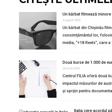
Un bărbat filmează minore 
5 august 2026
Un bărbat din Chișinău film
consimțământul lor, folosin
media, “+18 Reels”, care a
Două burse de 1.000 de eur
26 iunie 2026
Centrul FILIA oferă două b
impactul măsurilor de aust
și sprijin pentru documenta
Italia cere acordul p