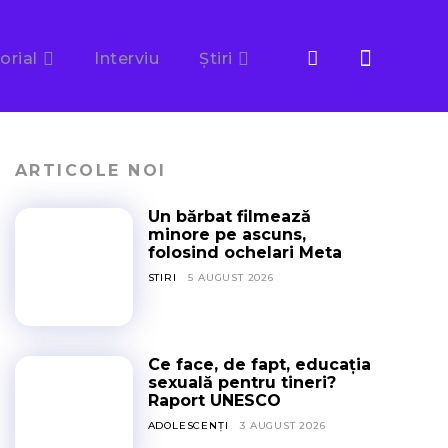
orial
Interviu
Știri
ARTICOLE NOI
Un bărbat filmează
minore pe ascuns,
folosind ochelari Meta
STIRI
5 AUGUST 2026
Ce face, de fapt, educația
sexuală pentru tineri?
Raport UNESCO
ADOLESCENȚI
3 AUGUST 2026