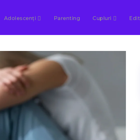
Adolescenți
Parenting
Cupluri
Edit