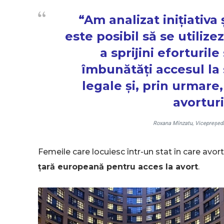
“Am analizat inițiativa
este posibil să se utili
a sprijini eforturi
îmbunătăți accesul la s
legale și, prin urmar
avortur
Roxana Mînzatu, Vicepreședi
Femeile care locuiesc într-un stat în care avor
țară europeană pentru acces la avort
.