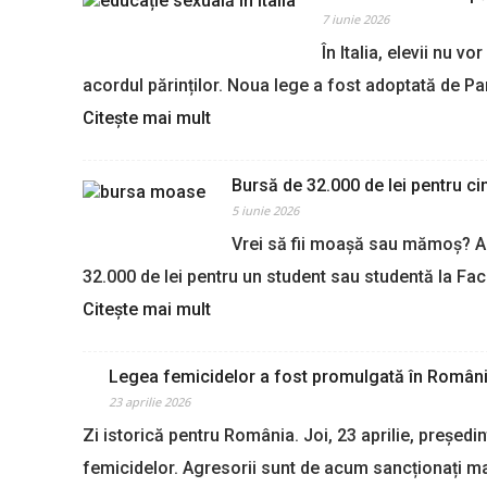
7 iunie 2026
În Italia, elevii nu v
acordul părinților. Noua lege a fost adoptată de Pa
:
Citește mai mult
I
t
a
Bursă de 32.000 de lei pentru c
l
5 iunie 2026
i
Vrei să fii moașă sau mămoș? A
a
32.000 de lei pentru un student sau studentă la F
c
e
:
Citește mai mult
r
B
e
u
a
Legea femicidelor a fost promulgată în Român
r
c
s
23 aprilie 2026
o
ă
Zi istorică pentru România. Joi, 23 aprilie, președ
r
d
d
femicidelor. Agresorii sunt de acum sancționați m
e
u