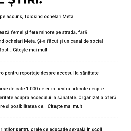
pe ascuns, folosind ochelari Meta
ează femei și fete minore pe stradă, fără
d ochelari Meta. Și-a făcut și un canal de social
:
 fost…
Citește mai mult
U
n
b
o pentru reportaje despre accesul la sănătate
ă
r
b
urse de câte 1.000 de euro pentru articole despre
a
eritate asupra accesului la sănătate. Organizația oferă
t
f
:
re și posibilitatea de…
Citește mai mult
i
D
l
o
m
u
ărinților pentru orele de educație sexuală în școli
e
ă