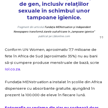
de gen, inclusiv relațiilor
sexuale în schimbul unor
tampoane igienice.
Fragment din articolul
Fundația MENstruation și Independent
Newspapers transformă ziarele sud-africane în „tampoane igienice”
publicat pe Lbbonline.com
Conform UN Women, aproximativ 7,7 milioane de
fete în Africa de Sud (aproximativ 35%) nu au bani
să-și cumpere produse menstruale de bază, scrie
Iol.co.za
.
Fundația MENstruation a instalat în școlile din Africa
dispensere cu absorbante gratuite, ajungând în
prezent la 100.000 de eleve în fiecare lună.
Fotografia cu reclama din ziar nu șochează doar