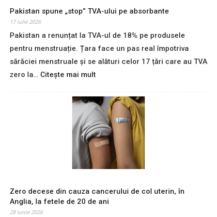
Pakistan spune „stop” TVA-ului pe absorbante
17 iulie 2026
SUBSCRIBE
Pakistan a renunțat la TVA-ul de 18% pe produsele
pentru menstruație. Țara face un pas real împotriva
sărăciei menstruale și se alături celor 17 țări care au TVA
:
zero la…
Citește mai mult
P
a
k
i
s
t
a
n
s
p
u
Zero decese din cauza cancerului de col uterin, în
n
Anglia, la fetele de 20 de ani
e
28 iunie 2026
„