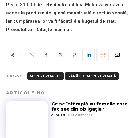
i
l
Peste 31.000 de fete din Republica Moldova vor avea
v
n
o
e
acces la produse de igienă menstruală direct în școală,
,
c
l
î
d
iar cumpărarea lor va fi făcută din bugetul de stat.
u
n
e
:
Proiectul va…
Citește mai mult
r
A
a
M
i
n
b
o
r
g
s
l
e
l
o
d
c
i
r
o
o
a
b
v
r
,
a
a
d
TAGS:
MENSTRUATIE
SĂRĂCIE MENSTRUALĂ
l
n
a
î
a
t
s
n
f
?
ARTICOLE NOI
i
E
e
R
g
u
Ce se întâmplă cu femeile care
t
e
u
r
fac sex din obligație?
e
a
r
o
CUPLURI
6 AUGUST 2026
l
l
ă
p
e
i
a
a
d
t
b
.
e
a