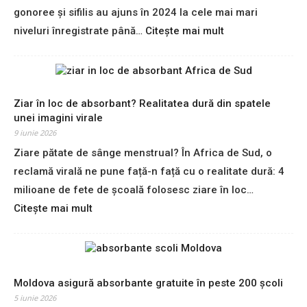
z
a
gonoree și sifilis au ajuns în 2024 la cele mai mari
a
n
:
niveluri înregistrate până…
Citește mai mult
c
t
G
a
e
o
n
n
c
o
e
r
Ziar în loc de absorbant? Realitatea dură din spatele
r
e
unei imagini virale
u
e
9 iunie 2026
l
ș
u
Ziare pătate de sânge menstrual? În Africa de Sud, o
i
i
reclamă virală ne pune față-n față cu o realitate dură: 4
s
d
i
milioane de fete de școală folosesc ziare în loc…
e
f
c
:
Citește mai mult
i
o
Z
l
l
i
i
u
a
s
t
r
:
e
î
Moldova asigură absorbante gratuite în peste 200 școli
n
r
n
5 iunie 2026
i