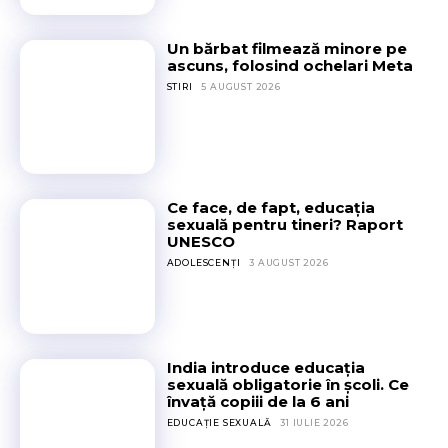
s
C
2
t
o
r
0
e
r
Un bărbat filmează minore pe
e
d
a
ascuns, folosind ochelari Meta
b
ș
e
d
a
STIRI
5 AUGUST 2026
t
a
u
n
e
n
r
t
r
i
ă
e
e
d
g
d
i
r
e
n
Ce face, de fapt, educația
a
3
sexuală pentru tineri? Raport
s
t
0
UNESCO
p
u
0
ADOLESCENȚI
3 AUGUST 2026
a
i
%
t
t
î
e
e
n
l
î
u
e
n
l
India introduce educația
u
p
sexuală obligatorie în școli. Ce
t
n
învață copiii de la 6 ani
e
i
e
s
EDUCAȚIE SEXUALĂ
31 IULIE 2026
m
i
t