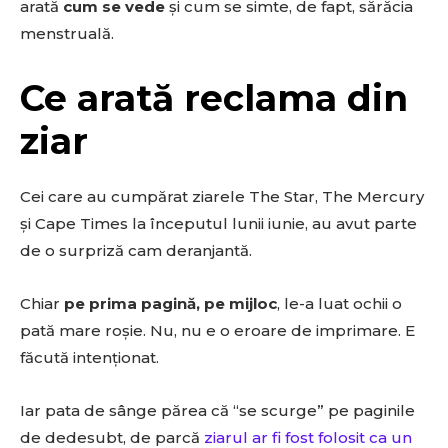
arată
cum se vede
și cum se simte, de fapt, sărăcia
menstruală.
Ce arată reclama din
ziar
Cei care au cumpărat ziarele The Star, The Mercury
și Cape Times la începutul lunii iunie, au avut parte
de o surpriză cam deranjantă.
Chiar
pe prima pagină, pe mijloc
, le-a luat ochii o
pată mare roșie. Nu, nu e o eroare de imprimare. E
făcută intenționat.
Iar pata de sânge părea că “se scurge” pe paginile
de dedesubt, de parcă
ziarul ar fi fost folosit ca un