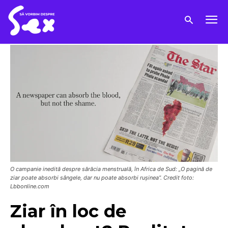
O campanie inedită despre sărăcia menstruală, în Africa de Sud: „O pagină de
ziar poate absorbi sângele, dar nu poate absorbi rușinea”. Credit foto:
Lbbonline.com
Ziar în loc de