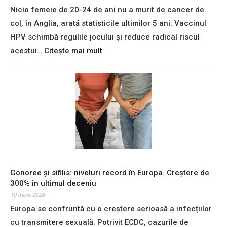
Nicio femeie de 20-24 de ani nu a murit de cancer de
s
t
col, în Anglia, arată statisticile ultimilor 5 ani. Vaccinul
o
HPV schimbă regulile jocului și reduce radical riscul
p
:
acestui…
Citește mai mult
”
Z
T
e
V
r
A
o
-
d
u
e
l
c
u
e
i
s
p
e
e
d
a
Gonoree și sifilis: niveluri record în Europa. Creștere de
i
b
300% în ultimul deceniu
n
s
10 iunie 2026
c
o
Europa se confruntă cu o creștere serioasă a infecțiilor
a
r
u
cu transmitere sexuală. Potrivit ECDC, cazurile de
b