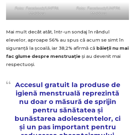
Foto: Facebook/UNFPA
Foto: Facebook/UNFPA
Moldova
Moldova
Mai mult decât atât, într-un sondaj în rândul
elevelor, aproape 56% au spus că acum se simt în
siguranță la școală, iar 38,2% afirmă că
băieții nu mai
fac glume despre menstruație
și au devenit mai
respectuoși.
Accesul gratuit la produse de
igienă menstruală reprezintă
nu doar o măsură de sprijin
pentru sănătatea și
bunăstarea adolescentelor, ci
și un pas important pentru