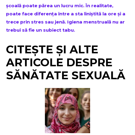
școală poate părea un lucru mic. În realitate,
poate face diferența între a sta liniștită la ore și a
trece prin stres sau jenă. Igiena menstruală nu ar
trebui să fie un subiect tabu.
CITEȘTE ȘI ALTE
ARTICOLE DESPRE
SĂNĂTATE SEXUALĂ
Don't miss
out!
Sing up for our newsletter
to stay in the loop.
SUBSCRIBE