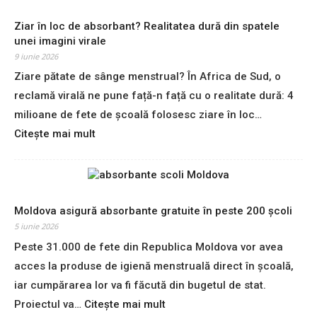
s
b
e
i
a
Ziar în loc de absorbant? Realitatea dură din spatele
r
f
n
unei imagini virale
u
i
t
9 iunie 2026
l
l
e
u
Ziare pătate de sânge menstrual? În Africa de Sud, o
i
i
s
reclamă virală ne pune față-n față cu o realitate dură: 4
d
:
milioane de fete de școală folosesc ziare în loc…
e
n
c
:
Citește mai mult
i
o
Z
v
l
i
e
u
a
l
t
r
u
e
î
Moldova asigură absorbante gratuite în peste 200 școli
r
r
n
i
5 iunie 2026
i
l
r
Peste 31.000 de fete din Republica Moldova vor avea
n
o
e
acces la produse de igienă menstruală direct în școală,
,
c
c
î
d
iar cumpărarea lor va fi făcută din bugetul de stat.
o
n
e
r
:
Proiectul va…
Citește mai mult
A
a
d