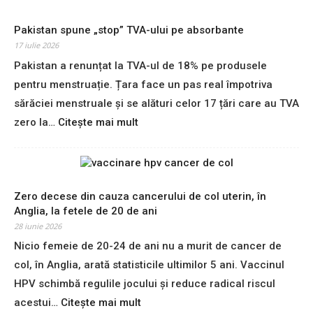
Pakistan spune „stop” TVA-ului pe absorbante
17 iulie 2026
Pakistan a renunțat la TVA-ul de 18% pe produsele
pentru menstruație. Țara face un pas real împotriva
sărăciei menstruale și se alături celor 17 țări care au TVA
:
zero la…
Citește mai mult
P
a
k
i
s
Zero decese din cauza cancerului de col uterin, în
t
Anglia, la fetele de 20 de ani
a
28 iunie 2026
n
Nicio femeie de 20-24 de ani nu a murit de cancer de
s
col, în Anglia, arată statisticile ultimilor 5 ani. Vaccinul
p
u
HPV schimbă regulile jocului și reduce radical riscul
n
:
acestui…
Citește mai mult
e