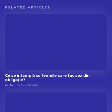
c
i
o
RELATED ARTICLES
v
l
i
i
r
a
l
e
Ce se întâmplă cu femeile care fac sex din
obligație?
CUPLURI
6 AUGUST 2026