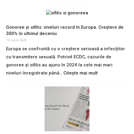
Z
„
e
s
r
t
o
o
d
Gonoree și sifilis: niveluri record în Europa. Creștere de
p
e
300% în ultimul deceniu
”
c
10 iunie 2026
T
e
Europa se confruntă cu o creștere serioasă a infecțiilor
V
s
A
cu transmitere sexuală. Potrivit ECDC, cazurile de
e
-
d
gonoree și sifilis au ajuns în 2024 la cele mai mari
u
i
:
niveluri înregistrate până…
Citește mai mult
l
n
G
u
c
o
i
a
n
p
u
o
e
z
r
a
a
e
b
c
e
s
a
ș
o
n
i
r
c