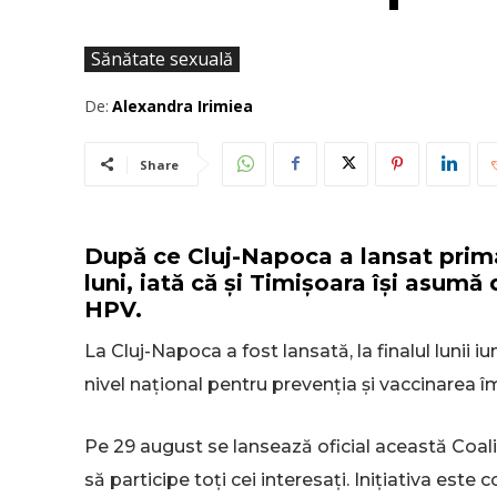
Sănătate sexuală
De:
Alexandra Irimiea
Share
După ce Cluj-Napoca a lansat prim
luni, iată că și Timișoara își asumă
HPV.
La Cluj-Napoca a fost lansată, la finalul lunii iu
nivel național pentru prevenția și vaccinarea î
Pe 29 august se lansează oficial această Coaliț
să participe toți cei interesați. Inițiativa est