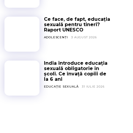
Ce face, de fapt, educația
sexuală pentru tineri?
Raport UNESCO
ADOLESCENȚI
3 AUGUST 2026
India introduce educația
sexuală obligatorie în
școli. Ce învață copiii de
la 6 ani
EDUCAȚIE SEXUALĂ
31 IULIE 2026