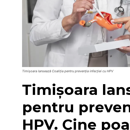
Timișoara lansează Coaliția pentru prevenția infecției cu HPV
Timișoara lan
pentru prevenț
HPV. Cine poa