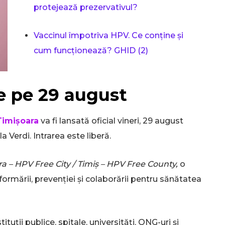
protejează prezervativul?
Vaccinul împotriva HPV. Ce conține și
cum funcționează? GHID (2)
e pe 29 august
Timișoara
va fi lansată oficial vineri, 29 august
la Verdi. Intrarea este liberă.
a – HPV Free City / Timiș – HPV Free County,
o
formării, prevenției și colaborării pentru sănătatea
Don't miss out!
Sing up for our newsletter to stay in the loop
uții publice, spitale, universități, ONG-uri și