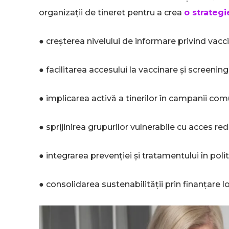
organizații de tineret pentru a crea
o strateg
● creșterea nivelului de informare privind vacc
● facilitarea accesului la vaccinare și screening
● implicarea activă a tinerilor în campanii com
● sprijinirea grupurilor vulnerabile cu acces red
● integrarea prevenției și tratamentului în poli
● consolidarea sustenabilității prin finanțare l