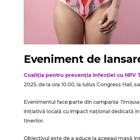
Eveniment de lansar
Coaliția pentru prevenția infecției cu HPV 
2025, de la ora 10.00, la Iulius Congress Hall, sa
Evenimentul face parte din campania
Timișoar
inițiativă locală cu impact național dedicată in
tinerilor.
Obiectivul este de a aduce la aceeași masă instit