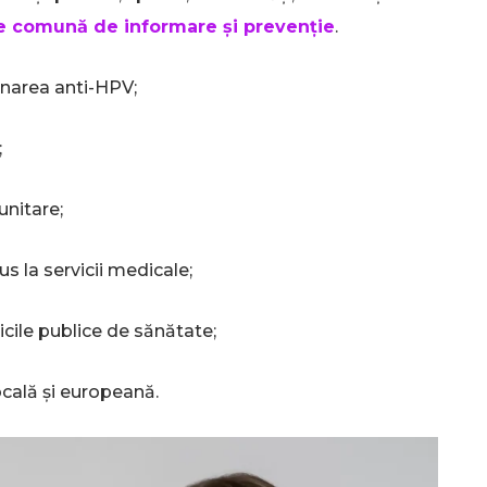
ie comună de informare și prevenție
.
SUBSCRIB
inarea anti-HPV;
;
unitare;
us la servicii medicale;
ticile publice de sănătate;
ocală și europeană.