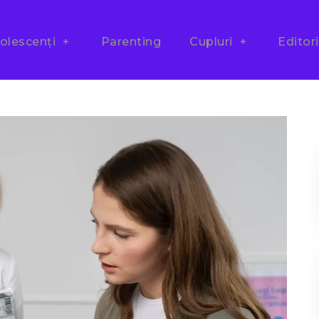
olescenți
Parenting
Cupluri
Editori