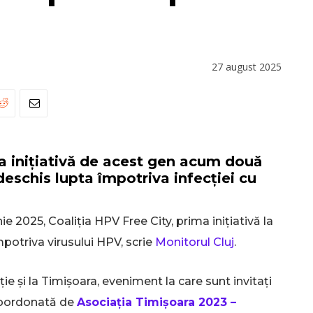
27 august 2025
a inițiativă de acest gen acum două
 deschis lupta împotriva infecției cu
nie 2025, Coaliția HPV Free City, prima inițiativă la
mpotriva virusului HPV, scrie
Monitorul Cluj
.
ie și la Timișoara, eveniment la care sunt invitați
e coordonată de
Asociația Timișoara 2023 –