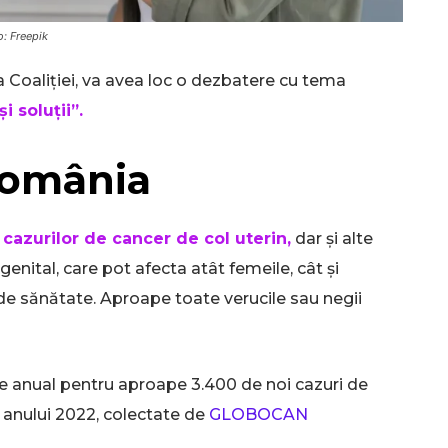
o: Freepik
Coaliției, va avea loc o dezbatere cu tema
i soluții”.
România
cazurilor de cancer de col uterin,
dar și alte
enital, care pot afecta atât femeile, cât și
de sănătate. Aproape toate verucile sau negii
le anual pentru aproape 3.400 de noi cazuri de
l anului 2022, colectate de
GLOBOCAN