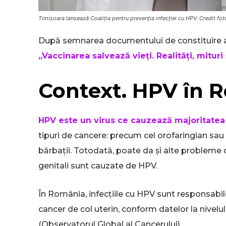
Timișoara lansează Coaliția pentru prevenția infecției cu HPV. Credit fot
După semnarea documentului de constituire a 
„Vaccinarea salvează vieți. Realități, mituri ș
Context. HPV în 
HPV este un virus ce cauzează majoritatea 
tipuri de cancere: precum cel orofaringian sau g
bărbații. Totodată, poate da și alte probleme 
genitali sunt cauzate de HPV.
În România, infecțiile cu HPV sunt responsabi
cancer de col uterin, conform datelor la nivelu
(Observatorul Global al Cancerului).