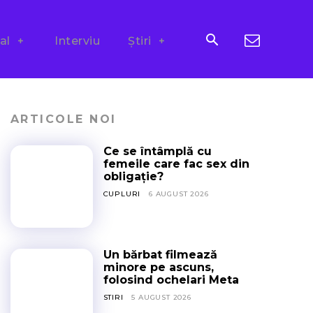
al
Interviu
Știri
ARTICOLE NOI
Ce se întâmplă cu
femeile care fac sex din
obligație?
CUPLURI
6 AUGUST 2026
Un bărbat filmează
minore pe ascuns,
folosind ochelari Meta
STIRI
5 AUGUST 2026