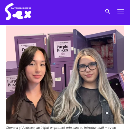
Giovana și Andreea, au inițiat un proiect prin care au introdus cutii mov cu