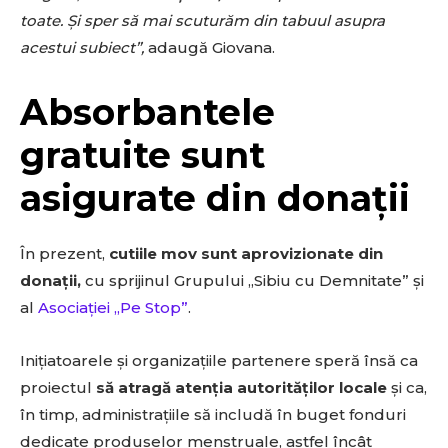
SUBSCRIBE
toate. Și sper să mai scuturăm din tabuul asupra
acestui subiect”,
adaugă Giovana.
Absorbantele
gratuite sunt
asigurate din donații
În prezent,
cutiile mov sunt aprovizionate din
donații,
cu sprijinul Grupului „Sibiu cu Demnitate” și
al
Asociației „Pe Stop”
.
Inițiatoarele și organizațiile partenere speră însă ca
proiectul
să atragă atenția autorităților locale
și ca,
în timp, administrațiile să includă în buget fonduri
dedicate produselor menstruale, astfel încât