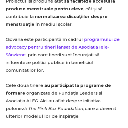
Proiectul își propune atât
să faciliteze accesul la
produse menstruale pentru eleve
, cât și să
contribuie la
normalizarea discuțiilor despre
menstruație
în mediul școlar.
Giovana este participantă în cadrul
programului de
advocacy pentru tineri lansat de Asociația Iele-
Sânziene
, prin care tinerii sunt încurajați să
influențeze politici publice în beneficiul
comunităților lor.
Cele două tinere
au participat la programe de
formare
organizate de Fundația Leaders și
Asociația ALEG. Aici au aflat despre inițiativa
poloneză
The Pink Box Foundation
, care a devenit
ulterior modelul lor de inspirație.