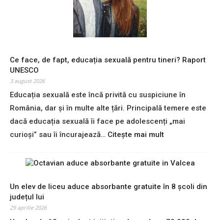
Ce face, de fapt, educația sexuală pentru tineri? Raport
UNESCO
3 august 2026
Educația sexuală este încă privită cu suspiciune în
România, dar și în multe alte țări. Principală temere este
dacă educația sexuală îi face pe adolescenți „mai
:
curioși” sau îi încurajează…
Citește mai mult
C
e
f
a
c
Un elev de liceu aduce absorbante gratuite în 8 școli din
e
județul lui
,
29 aprilie 2026
d