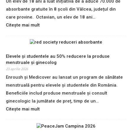
Un elev de 18 ani a luat inițiativa de a aduce 70.000 de
e
absorbante gratuite în 8 școli din Vâlcea, județul din
f
a
care provine. Octavian, un elev de 18 ani…
p
:
Citește mai mult
t
U
,
n
e
e
d
l
u
e
Elevele și studentele au 50% reducere la produse
c
v
menstruale și ginecolog
a
d
23 aprilie 2026
ț
e
Enroush și Medicover au lansat un program de sănătate
i
l
a
menstruală pentru elevele și studentele din România.
i
s
c
Beneficiile includ produse menstruale și consult
e
e
ginecologic la jumătate de preț, timp de un…
x
u
:
Citește mai mult
u
a
E
a
d
l
l
u
e
ă
c