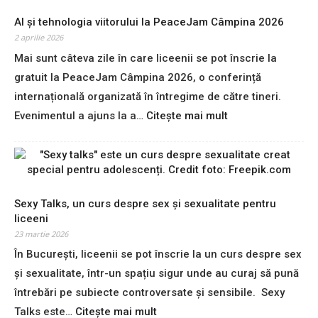
v
p
e
e
e
AI și tehnologia viitorului la PeaceJam Câmpina 2026
a
l
n
2 aprilie 2026
b
e
t
s
Mai sunt câteva zile în care liceenii se pot înscrie la
ș
r
o
gratuit la PeaceJam Câmpina 2026, o conferință
i
u
r
s
t
internațională organizată în întregime de către tineri.
b
t
i
a
:
Evenimentul a ajuns la a…
Citește mai mult
u
n
n
A
d
e
t
I
e
r
e
ș
n
i
g
i
t
?
r
t
e
R
Sexy Talks, un curs despre sex și sexualitate pentru
a
e
l
a
liceeni
t
h
e
p
u
n
23 martie 2026
a
o
i
o
În București, liceenii se pot înscrie la un curs despre sex
u
r
t
l
5
și sexualitate, într-un spațiu sigur unde au curaj să pună
t
e
o
0
U
întrebări pe subiecte controversate și sensibile. Sexy
î
g
%
N
n
i
:
Talks este…
Citește mai mult
r