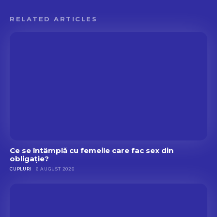
u
l
RELATED ARTICLES
i
c
e
e
n
i
Ce se întâmplă cu femeile care fac sex din
obligație?
CUPLURI
6 AUGUST 2026