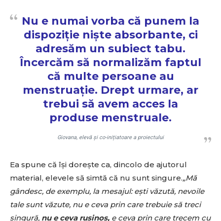
Nu e numai vorba că punem la
dispoziție niște absorbante, ci
adresăm un subiect tabu.
Încercăm să normalizăm faptul
că multe persoane au
menstruație. Drept urmare, ar
trebui să avem acces la
produse menstruale.
Giovana, elevă și co-inițiatoare a proiectului
Don't miss
out!
Ea spune că își dorește ca, dincolo de ajutorul
material, elevele să simtă că nu sunt singure.
„Mă
Sing up for our newsletter
gândesc, de exemplu, la mesajul: ești văzută, nevoile
to stay in the loop.
tale sunt văzute, nu e ceva prin care trebuie să treci
singură,
nu e ceva rușinos,
e ceva prin care trecem cu