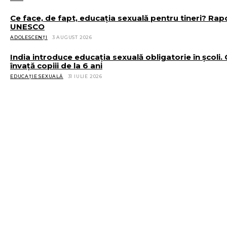
Ce face, de fapt, educația sexuală pentru tineri? Rap
UNESCO
ADOLESCENȚI
3 AUGUST 2026
India introduce educația sexuală obligatorie în școli.
învață copiii de la 6 ani
EDUCAȚIE SEXUALĂ
31 IULIE 2026
RELATED ARTICLES
Ce se întâmplă cu femeile care fac sex din obligație?
CUPLURI
6 AUGUST 2026
Un bărbat filmează minore pe ascuns, folosind ochelar
Meta
STIRI
5 AUGUST 2026
Ce face, de fapt, educația sexuală pentru tineri? Rapor
UNESCO
ADOLESCENȚI
3 AUGUST 2026