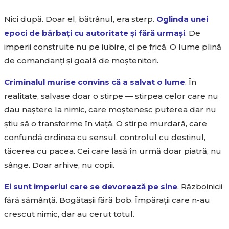
Nici după. Doar el, bătrânul, era sterp.
Oglinda unei
epoci de bărbați cu autoritate și fără urmași
. De
imperii construite nu pe iubire, ci pe frică. O lume plină
de comandanți și goală de moștenitori.
Criminalul murise convins că a salvat o lume
. În
realitate, salvase doar o stirpe — stirpea celor care nu
dau naștere la nimic, care moștenesc puterea dar nu
știu să o transforme în viață. O stirpe murdară, care
confundă ordinea cu sensul, controlul cu destinul,
tăcerea cu pacea. Cei care lasă în urmă doar piatră, nu
sânge. Doar arhive, nu copii.
Ei sunt imperiul care se devorează pe sine
. Războinicii
fără sămânță. Bogătașii fără bob. Împărații care n-au
crescut nimic, dar au cerut totul.