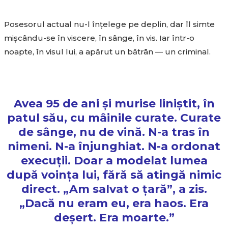
Posesorul actual nu-l înțelege pe deplin, dar îl simte
mișcându-se în viscere, în sânge, în vis. Iar într-o
noapte, în visul lui, a apărut un bătrân — un criminal.
Avea 95 de ani și murise liniștit, în
patul său, cu mâinile curate. Curate
de sânge, nu de vină. N-a tras în
nimeni. N-a înjunghiat. N-a ordonat
execuții. Doar a modelat lumea
după voința lui, fără să atingă nimic
direct.
„Am salvat o țară”
, a zis.
„Dacă nu eram eu, era haos. Era
deșert. Era moarte.”