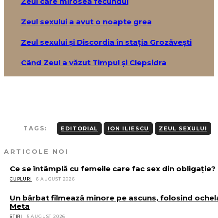
Zeul care mirosea fecundul
Zeul sexului a avut o noapte grea
Zeul sexului și Discordia în stația Grozăvești
Când Zeul a văzut Timpul și Clepsidra
TAGS:
EDITORIAL
ION ILIESCU
ZEUL SEXULUI
ARTICOLE NOI
Ce se întâmplă cu femeile care fac sex din obligație?
CUPLURI
6 AUGUST 2026
Un bărbat filmează minore pe ascuns, folosind ochel
Meta
STIRI
5 AUGUST 2026