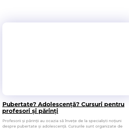
mijloacele de transport în comun, atrage atenția Coaliția Națio
Moldova. Le abordează folosind replici...
STIRI
5 AUGUST 2026
Pubertate? Adolescență? Cursuri pentru
profesori și părinți
Profesorii și părinții au ocazia să învețe de la specialiști noțiuni
despre pubertate și adolescență. Cursurile sunt organizate de