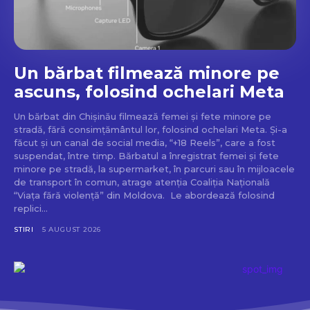
Don't miss
out!
Un bărbat filmează minore pe
Sing up for our newsletter
ascuns, folosind ochelari Meta
to stay in the loop.
Un bărbat din Chișinău filmează femei și fete minore pe
stradă, fără consimțământul lor, folosind ochelari Meta. Și-a
SUBSCRIBE
făcut și un canal de social media, “+18 Reels”, care a fost
suspendat, între timp. Bărbatul a înregistrat femei și fete
minore pe stradă, la supermarket, în parcuri sau în mijloacele
de transport în comun, atrage atenția Coaliția Națională
“Viața fără violență” din Moldova. Le abordează folosind
replici...
STIRI
5 AUGUST 2026