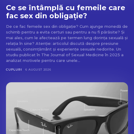
Ce se întâmplă cu femeile care
fac sex din obligație?
De ce fac femeile sex din obligație? Cum ajunge monedă de
schimb pentru a evita certuri sau pentru a nu fi părăsite? Și
mai ales, cum le afectează pe termen lung dorința sexuală și
relația în sine? Atenție: articolul discută despre presiune
sexuală, consimțământ și experiențe sexuale nedorite. Un
studiu publicat în The Journal of Sexual Medicine în 2025 a
analizat motivele pentru care unele...
CUPLURI
6 AUGUST 2026