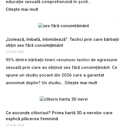
educație sexuală comprehensivă în școli…
t
:
Citește mai mult
,
I
e
n
d
d
u
i
c
a
„Izolează, îmbată, intimidează”. Tactici prin care bărbații
a
i
obțin sex fără consimțământ
ț
n
29 iulie 2026
i
t
a
95% dintre bărbații tineri recunosc tactici de agresiune
r
s
sexuală prin care au obținut sex fără consimțământ. Ce
o
e
d
spune un studiu șocant din 2026 care a garantat
x
u
:
anonimat deplin? Un studiu…
Citește mai mult
u
c
„
a
e
I
l
e
z
ă
d
o
p
u
l
Ce ascunde clitorisul? Prima hartă 3D a nervilor care
e
c
e
explică plăcerea feminină
n
a
a
t
27 iulie 2026