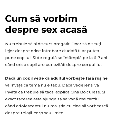
Cum să vorbim
despre sex acasă
Nu trebuie să ai discurs pregătit. Doar să discuți
lejer despre orice întrebare ciudată ți-ar putea
pune copilul. Și de regulă se întâmplă pe la 6-7 ani,
când orice copil are curiozități despre corpul lui.
Dacă un copil vede că adultul vorbește fără rușine
,
va învăța că tema nu e tabu. Dacă vede jenă, va
învăța că trebuie să tacă, explică Gina Boiculese. Și
exact tăcerea asta ajunge să se vadă mai târziu,
când adolescentul nu mai știe cu cine să vorbească
despre relații, corp sau limite.