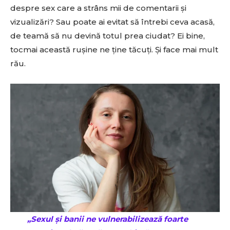
despre sex care a strâns mii de comentarii și
vizualizări? Sau poate ai evitat să întrebi ceva acasă,
de teamă să nu devină totul prea ciudat? Ei bine,
tocmai această rușine ne ține tăcuți. Și face mai mult
rău.
„Sexul și banii ne vulnerabilizează foarte