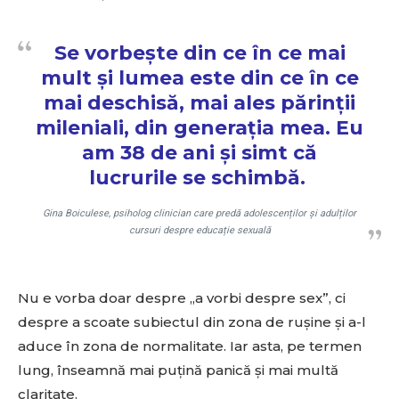
Se vorbește din ce în ce mai
mult și lumea este din ce în ce
mai deschisă, mai ales părinții
mileniali, din generația mea. Eu
am 38 de ani și simt că
lucrurile se schimbă.
Gina Boiculese, psiholog clinician care predă adolescenților și adulților
Don't miss
cursuri despre educație sexuală
out!
Nu e vorba doar despre „a vorbi despre sex”, ci
Sing up for our newsletter
to stay in the loop.
despre a scoate subiectul din zona de rușine și a-l
aduce în zona de normalitate. Iar asta, pe termen
lung, înseamnă mai puțină panică și mai multă
SUBSCRIBE
claritate.