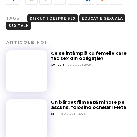
”
s
i
n
.
u
n
ș
T
l
g
c
TAGS:
DISCUȚII DESPRE SEX
EDUCAȚIE SEXUALĂ
a
?
î
o
SEX TALK
c
P
n
l
t
r
l
i
i
i
ARTICOLE NOI
o
.
c
m
c
C
i
Ce se întâmplă cu femeile care
a
d
e
fac sex din obligație?
p
h
e
î
r
CUPLURI
6 AUGUST 2026
a
a
n
i
r
p
v
n
t
l
a
c
ă
i
ț
a
3
c
ă
r
D
a
Un bărbat filmează minore pe
c
e
a
ascuns, folosind ochelari Meta
ț
o
b
n
i
STIRI
5 AUGUST 2026
p
ă
e
i
i
r
r
d
i
b
v
e
i
a