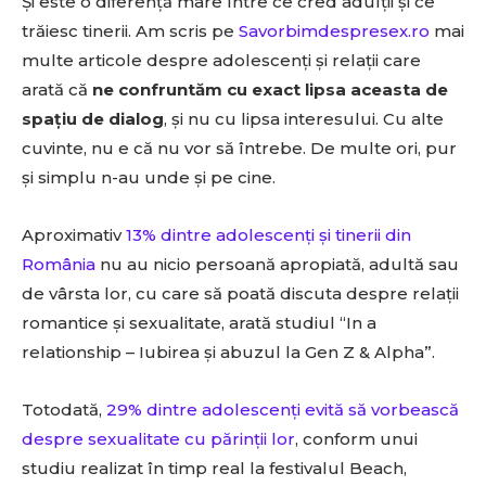
Și este o diferență mare între ce cred adulții și ce
trăiesc tinerii. Am scris pe
Savorbimdespresex.ro
mai
multe articole despre adolescenți și relații care
arată că
ne confruntăm cu exact lipsa aceasta de
spațiu de dialog
, și nu cu lipsa interesului. Cu alte
cuvinte, nu e că nu vor să întrebe. De multe ori, pur
și simplu n-au unde și pe cine.
Aproximativ
13% dintre adolescenți și tinerii din
România
nu au nicio persoană apropiată, adultă sau
de vârsta lor, cu care să poată discuta despre relații
romantice și sexualitate, arată studiul “In a
relationship – Iubirea și abuzul la Gen Z & Alpha”.
Totodată,
29% dintre adolescenți evită să vorbească
despre sexualitate cu părinții lor
, conform unui
studiu realizat în timp real la festivalul Beach,