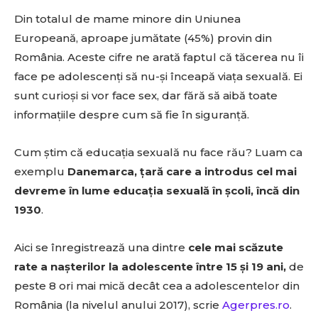
Din totalul de mame minore din Uniunea
Europeană, aproape jumătate (45%) provin din
România. Aceste cifre ne arată faptul că tăcerea nu îi
face pe adolescenți să nu-și înceapă viața sexuală. Ei
sunt curioși si vor face sex, dar fără să aibă toate
informațiile despre cum să fie în siguranță.
Cum știm că educația sexuală nu face rău? Luam ca
exemplu
Danemarca, țară care a introdus cel mai
devreme în lume educația sexuală în școli, încă din
1930
.
Aici se înregistrează una dintre
cele mai scăzute
rate a nașterilor la adolescente între 15 și 19 ani,
de
peste 8 ori mai mică decât cea a adolescentelor din
România (la nivelul anului 2017), scrie
Agerpres.ro
.