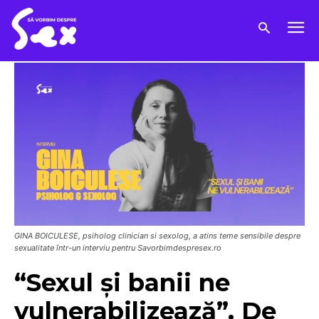
GINA BOICULESE, psiholog clinician si sexolog, a atins teme sensibile despre
sexualitate într-un interviu pentru Savorbimdespresex.ro
“Sexul și banii ne
vulnerabilizează”. De