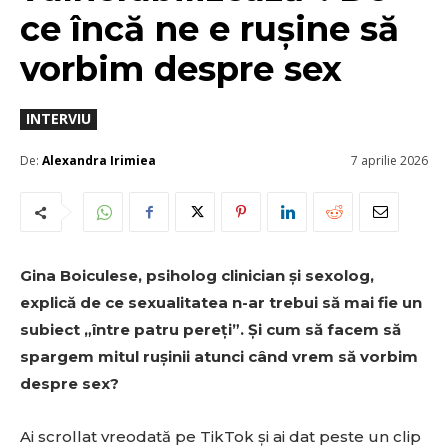
ce încă ne e rușine să
vorbim despre sex
INTERVIU
De:
Alexandra Irimiea
7 aprilie 2026
Gina Boiculese, psiholog clinician și sexolog,
explică de ce sexualitatea n-ar trebui să mai fie un
subiect „între patru pereți”. Și cum să facem să
spargem mitul rușinii atunci când vrem să vorbim
despre sex?
Ai scrollat vreodată pe TikTok și ai dat peste un clip