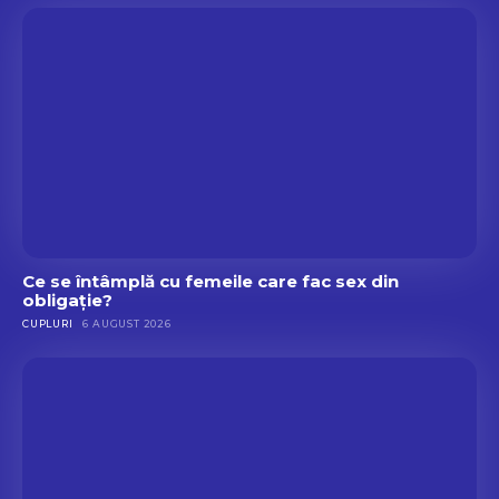
i
ț
a
c
ă
f
a
m
e
s
â
m
ă
n
i
f
t
n
i
i
i
n
î
ă
n
s
i
Ce se întâmplă cu femeile care fac sex din
g
obligație?
u
CUPLURI
6 AUGUST 2026
r
a
n
ț
ă