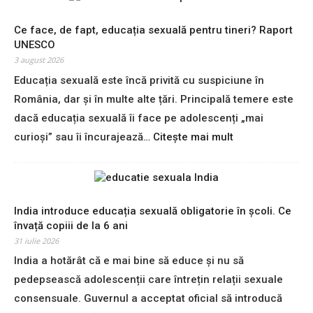
Ce face, de fapt, educația sexuală pentru tineri? Raport
UNESCO
3 august 2026
Educația sexuală este încă privită cu suspiciune în
România, dar și în multe alte țări. Principală temere este
dacă educația sexuală îi face pe adolescenți „mai
:
curioși” sau îi încurajează…
Citește mai mult
C
e
f
a
c
India introduce educația sexuală obligatorie în școli. Ce
e
învață copiii de la 6 ani
,
31 iulie 2026
d
India a hotărât că e mai bine să educe și nu să
e
pedepsească adolescenții care întrețin relații sexuale
f
a
consensuale. Guvernul a acceptat oficial să introducă
p