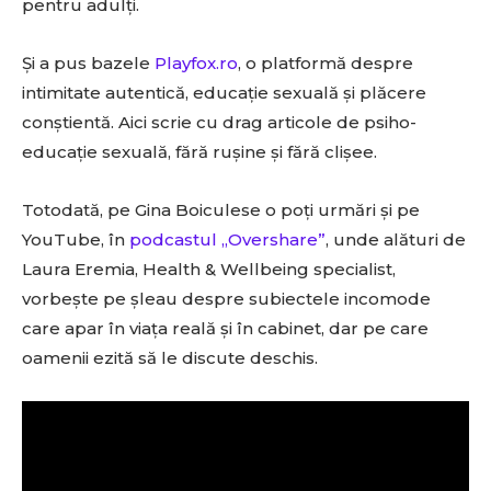
pentru adulți.
Și a pus bazele
Playfox.ro
, o platformă despre
intimitate autentică, educație sexuală și plăcere
conștientă. Aici scrie cu drag articole de psiho-
educație sexuală, fără rușine și fără clișee.
Totodată, pe Gina Boiculese o poți urmări și pe
YouTube, în
podcastul „Overshare”
, unde alături de
Laura Eremia, Health & Wellbeing specialist,
vorbește pe șleau despre subiectele incomode
care apar în viața reală și în cabinet, dar pe care
oamenii ezită să le discute deschis.