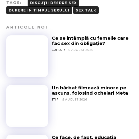
e
TAGS:
ă
DISCUȚII DESPRE SEX
a
s
l
DURERE IN TIMPUL SEXULUI
SEX TALK
ț
p
a
i
r
5
e
ARTICOLE NOI
e
s
i
p
t
Ce se întâmplă cu femeile care
.
a
e
fac sex din obligație?
C
r
l
CUPLURI
6 AUGUST 2026
e
t
e
e
e
?
n
n
o
e
r
r
m
i
Un bărbat filmează minore pe
a
ascuns, folosind ochelari Meta
a
l
t
STIRI
5 AUGUST 2026
.
u
Ș
l
i
c
c
i
e
v
r
Ce face, de fapt, educația