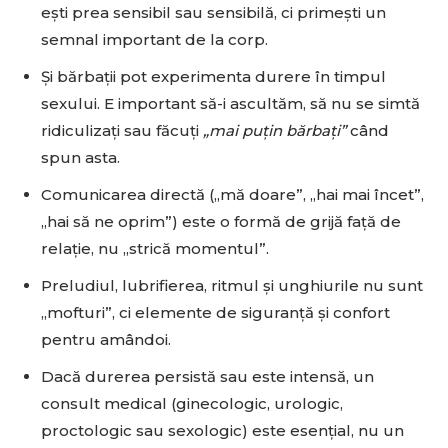
ești prea sensibil sau sensibilă, ci primești un
semnal important de la corp.
Și bărbații pot experimenta durere în timpul
sexului. E important să-i ascultăm, să nu se simtă
ridiculizați sau făcuți
„mai puțin bărbați”
când
spun asta.
Comunicarea directă („mă doare”, „hai mai încet”,
„hai să ne oprim”) este o formă de grijă față de
relație, nu „strică momentul”.
Preludiul, lubrifierea, ritmul și unghiurile nu sunt
„mofturi”, ci elemente de siguranță și confort
pentru amândoi.
Dacă durerea persistă sau este intensă, un
consult medical (ginecologic, urologic,
proctologic sau sexologic) este esențial, nu un