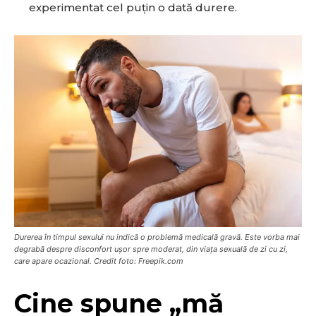
experimentat cel puțin o dată durere.
Durerea în timpul sexului nu indică o problemă medicală gravă. Este vorba mai
degrabă despre disconfort ușor spre moderat, din viața sexuală de zi cu zi,
care apare ocazional. Credit foto: Freepik.com
Cine spune „mă