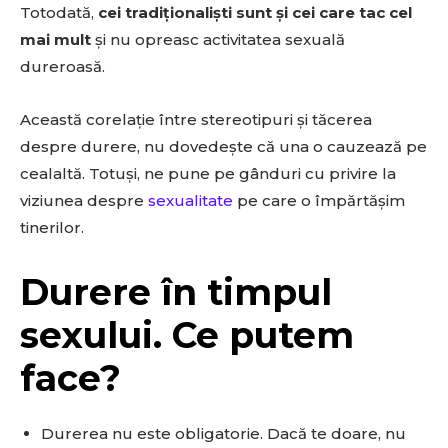
Totodată,
cei tradiționaliști sunt și cei care tac cel
mai mult
și nu opreasc activitatea sexuală
dureroasă.
Această corelație între stereotipuri și tăcerea
despre durere, nu dovedește că una o cauzează pe
cealaltă. Totuși, ne pune pe gânduri cu privire la
viziunea despre
sexualitate
pe care o împărtășim
tinerilor.
Durere în timpul
sexului. Ce putem
face?
Durerea nu este obligatorie. Dacă te doare, nu