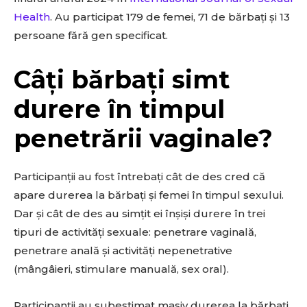
Health
. Au participat 179 de femei, 71 de bărbați și 13
persoane fără gen specificat.
Câți bărbați simt
durere în timpul
penetrării vaginale?
Participanții au fost întrebați cât de des cred că
apare durerea la bărbați și femei în timpul sexului.
Dar și cât de des au simțit ei înșiși durere în trei
tipuri de activități sexuale: penetrare vaginală,
penetrare anală și activități nepenetrative
(mângâieri, stimulare manuală, sex oral).
Participanții au subestimat masiv durerea la bărbați.