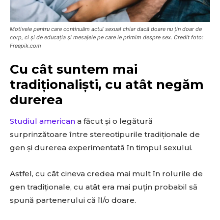
Don't miss
out!
Motivele pentru care continuăm actul sexual chiar dacă doare nu țin doar de
corp, ci și de educația și mesajele pe care le primim despre sex. Credit foto:
Sing up for our newsletter
Freepik.com
to stay in the loop.
Cu cât suntem mai
tradiționaliști, cu atât negăm
SUBSCRIBE
durerea
Studiul american
a făcut și o legătură
surprinzătoare între stereotipurile tradiționale de
gen și durerea experimentată în timpul sexului.
Astfel, cu cât cineva credea mai mult în rolurile de
gen tradiționale, cu atât era mai puțin probabil să
spună partenerului că îl/o doare.