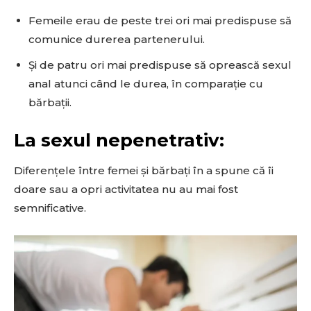
Femeile erau de peste trei ori mai predispuse să
comunice durerea partenerului.
Și de patru ori mai predispuse să oprească sexul
anal atunci când le durea, în comparație cu
bărbații.
La sexul nepenetrativ:
Diferențele între femei și bărbați în a spune că îi
doare sau a opri activitatea nu au mai fost
semnificative.