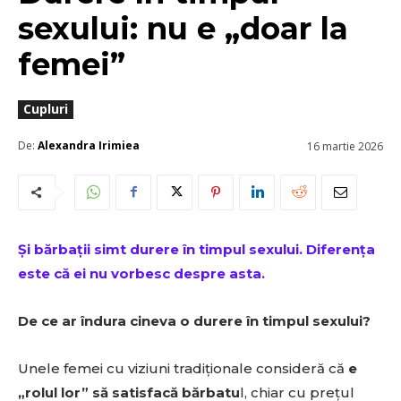
sexului: nu e „doar la
femei”
Cupluri
De:
Alexandra Irimiea
16 martie 2026
Și bărbații simt durere în timpul sexului. Diferența
este că ei nu vorbesc despre asta.
De ce ar îndura cineva o durere în timpul sexului?
Unele femei cu viziuni tradiționale consideră că
e
„rolul lor” să satisfacă bărbatu
l, chiar cu prețul