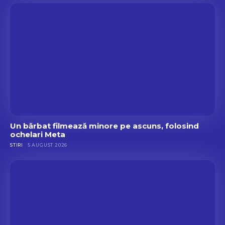
x
f
ă
r
ă
c
o
n
s
i
m
ț
Un bărbat filmează minore pe ascuns, folosind
ă
ochelari Meta
m
STIRI
5 AUGUST 2026
â
n
t