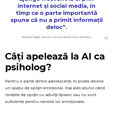
internet și social media, în
timp ce o parte importantă
spune că nu a primit informații
deloc”.
Mihaela Nabăr, director executiv World Vision România.
Câți apelează la AI ca
psiholog?
Pentru o parte dintre adolescenți, AI poate devine
Don't miss
un spațiu de sprijin emoțional, mai ales atunci când
out!
relațiile de sprijin cu adulții lipsesc sau nu sunt
suficiente pentru nevoile lor emoționale.
Sing up for our newsletter
to stay in the loop.