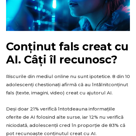
Conținut fals creat cu
AI. Câți îl recunosc?
Riscurile din mediul online nu sunt ipotetice. 8 din 10
adolescenți chestionați afirmă că au întâlnitconținut
fals (texte, imagini, video) creat cu ajutorul AI.
Deși doar 21% verifică întotdeauna informațiile
oferite de AI folosind alte surse, iar 12% nu verifică
niciodată, adolescenţii cred în proporție de 83% că
pot recunoaște conținutul creat cu AI.