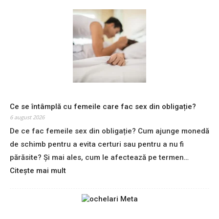
Ce se întâmplă cu femeile care fac sex din obligație?
6 august 2026
De ce fac femeile sex din obligație? Cum ajunge monedă
de schimb pentru a evita certuri sau pentru a nu fi
părăsite? Și mai ales, cum le afectează pe termen…
:
Citește mai mult
C
e
s
e