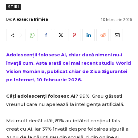
STIRI
De:
Alexandra Irimiea
10 februarie 2026
Adolescenții folosesc AI, chiar dacă nimeni nu-i
învață cum. Asta arată cel mai recent studiu World
Vision România, publicat chiar de Ziua Siguranței
pe Internet, 10 februarie 2026.
Câți adolescenți folosesc AI?
99%. Greu găsești
vreunul care nu apelează la inteligența artificială.
Mai mult decât atât, 81% au întâlnit conținut fals
creat cu AI. Iar 37% învață despre folosirea sigură a
AI nu de la părinți sau din școală, ci din online și