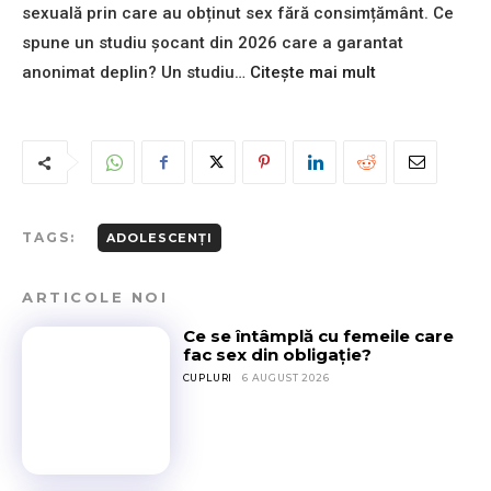
s
sexuală prin care au obținut sex fără consimțământ. Ce
o
s
e
d
spune un studiu șocant din 2026 care a garantat
i
x
u
n
:
anonimat deplin? Un studiu…
Citește mai mult
u
c
d
„
a
e
o
I
l
e
c
z
ă
d
h
o
p
u
e
l
e
c
l
e
n
a
a
a
t
TAGS:
ADOLESCENȚI
ț
r
z
r
i
i
ă
u
a
M
ARTICOLE NOI
,
t
s
e
î
i
Ce se întâmplă cu femeile care
e
t
m
n
fac sex din obligație?
x
a
b
e
CUPLURI
6 AUGUST 2026
u
a
r
a
t
i
l
ă
?
ă
,
R
o
i
a