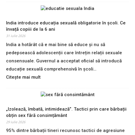
a
e
a
z
f
c
ă
a
s
m
c
India introduce educația sexuală obligatorie în școli. Ce
e
i
e
învață copiii de la 6 ani
x
n
,
31 iulie 2026
d
o
d
i
India a hotărât că e mai bine să educe și nu să
r
e
n
e
pedepsească adolescenții care întrețin relații sexuale
f
o
p
a
consensuale. Guvernul a acceptat oficial să introducă
b
e
p
educație sexuală comprehensivă în școli…
l
a
t
i
:
Citește mai mult
s
,
g
I
c
e
a
n
u
d
ț
d
n
u
i
i
s
c
e
a
„Izolează, îmbată, intimidează”. Tactici prin care bărbații
,
a
?
i
obțin sex fără consimțământ
f
ț
n
o
29 iulie 2026
i
t
l
a
95% dintre bărbații tineri recunosc tactici de agresiune
r
o