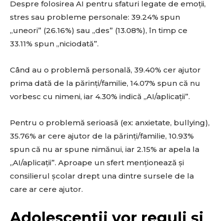
Despre folosirea AI pentru sfaturi legate de emoții,
stres sau probleme personale: 39.24% spun
SUBSCRIBE
„uneori” (26.16%) sau „des” (13.08%), în timp ce
33.11% spun „niciodată”.
Când au o problemă personală, 39.40% cer ajutor
prima dată de la părinți/familie, 14.07% spun că nu
vorbesc cu nimeni, iar 4.30% indică „AI/aplicații”.
Pentru o problemă serioasă (ex: anxietate, bullying),
35.76% ar cere ajutor de la părinți/familie, 10.93%
spun că nu ar spune nimănui, iar 2.15% ar apela la
„AI/aplicații”. Aproape un sfert menționează și
consilierul școlar drept una dintre sursele de la
care ar cere ajutor.
Adolescenții vor reguli și