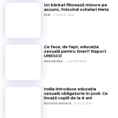
b
n
Un bărbat filmează minore pe
p
l
ascuns, folosind ochelari Meta
t
o
i
i
STIRI
5 AUGUST 2026
r
g
m
t
a
i
U
t
d
N
o
e
E
r
a
S
Ce face, de fapt, educația
i
z
C
sexuală pentru tineri? Raport
e
ă
O
UNESCO
î
”
ADOLESCENȚI
3 AUGUST 2026
n
.
ș
T
c
a
o
c
l
t
India introduce educația
i
i
sexuală obligatorie în școli. Ce
.
învață copiii de la 6 ani
c
C
i
EDUCAȚIE SEXUALĂ
31 IULIE 2026
e
p
î
r