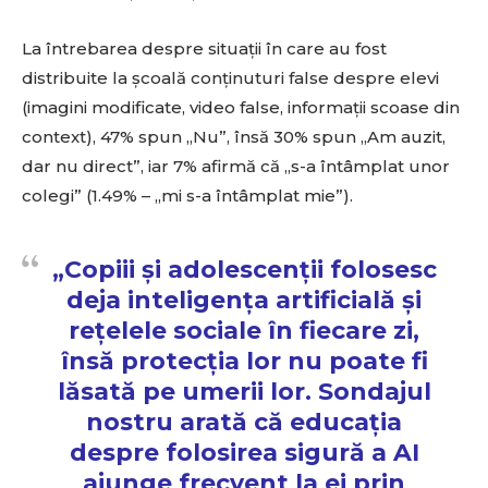
La întrebarea despre situații în care au fost
distribuite la școală conținuturi false despre elevi
(imagini modificate, video false, informații scoase din
context), 47% spun „Nu”, însă 30% spun „Am auzit,
dar nu direct”, iar 7% afirmă că „s-a întâmplat unor
colegi” (1.49% – „mi s-a întâmplat mie”).
„Copiii și adolescenții folosesc
deja inteligența artificială și
rețelele sociale în fiecare zi,
însă protecția lor nu poate fi
lăsată pe umerii lor. Sondajul
nostru arată că educația
despre folosirea sigură a AI
ajunge frecvent la ei prin