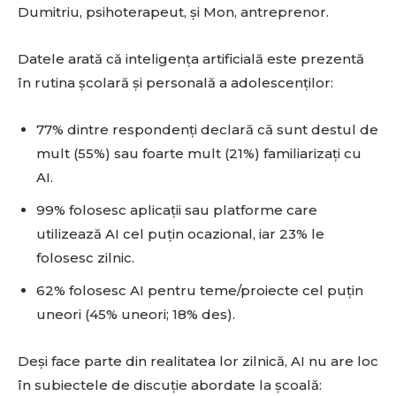
Dumitriu, psihoterapeut, și Mon, antreprenor.
Datele arată că inteligența artificială este prezentă
în rutina școlară și personală a adolescenților:
77% dintre respondenți declară că sunt destul de
mult (55%) sau foarte mult (21%) familiarizați cu
AI.
99% folosesc aplicații sau platforme care
utilizează AI cel puțin ocazional, iar 23% le
folosesc zilnic.
62% folosesc AI pentru teme/proiecte cel puțin
uneori (45% uneori; 18% des).
Deși face parte din realitatea lor zilnică, AI nu are loc
în subiectele de discuție abordate la școală: