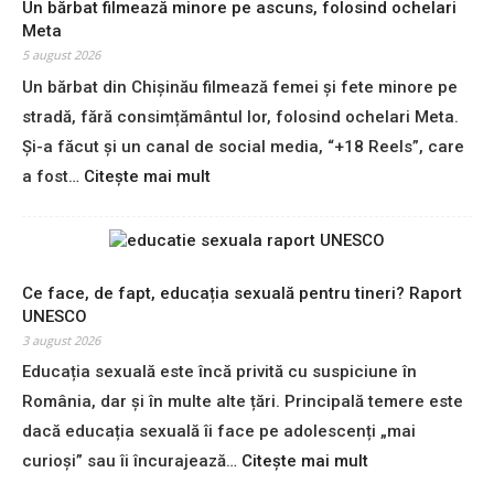
î
Un bărbat filmează minore pe ascuns, folosind ochelari
n
Meta
t
5 august 2026
â
Un bărbat din Chișinău filmează femei și fete minore pe
m
stradă, fără consimțământul lor, folosind ochelari Meta.
p
l
Și-a făcut și un canal de social media, “+18 Reels”, care
ă
:
a fost…
Citește mai mult
c
U
u
n
f
b
e
ă
m
r
Ce face, de fapt, educația sexuală pentru tineri? Raport
e
b
UNESCO
i
a
3 august 2026
l
t
Educația sexuală este încă privită cu suspiciune în
e
f
c
România, dar și în multe alte țări. Principală temere este
i
a
l
dacă educația sexuală îi face pe adolescenți „mai
r
m
:
curioși” sau îi încurajează…
Citește mai mult
e
e
C
f